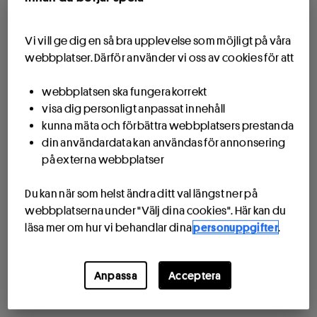
Vi vill ge dig en så bra upplevelse som möjligt på våra
webbplatser. Därför använder vi oss av cookies för att
webbplatsen ska fungera korrekt
visa dig personligt anpassat innehåll
kunna mäta och förbättra webbplatsers prestanda
din användardata kan användas för annonsering
på externa webbplatser
Du kan när som helst ändra ditt val längst ner på
webbplatserna under "Välj dina cookies". Här kan du
läsa mer om hur vi behandlar dina
personuppgifter
.
Anpassa
Acceptera