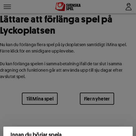
Lättare att förlänga spel på
Lyckoplatsen
Nu kan du förlänga flera spel på Lyckoplatsen samtidigt i Mina spel.
Färre klick för en smidigare upplevelse.
Du kan förlänga spelen i samma betalning ifall de tar slut i samma
dragning och funktionen går att använda upp till sju dagar efter
avslutat spel.
Till Mina spel
Fler nyheter
Innan du börjar spela