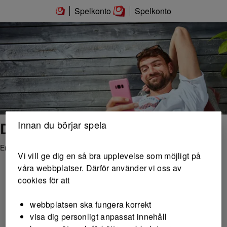
Spelkonto
Spelkonto
Ditt spelkonto
Innan du börjar spela
En trygg plats för dina vinster
Vi vill ge dig en så bra upplevelse som möjligt på
Visste du att du har ett eller
våra webbplatser. Därför använder vi oss av
kanske till och med två
cookies för att
spelkonton?
webbplatsen ska fungera korrekt
Svenska Spel är uppdelat i två bolag och har därför två sajter –
Sport & Casino och Tur – med sina egna spel, spelkonton och
visa dig personligt anpassat innehåll
saldon. Tidigare har spelkontot bara behövts när du spelat online