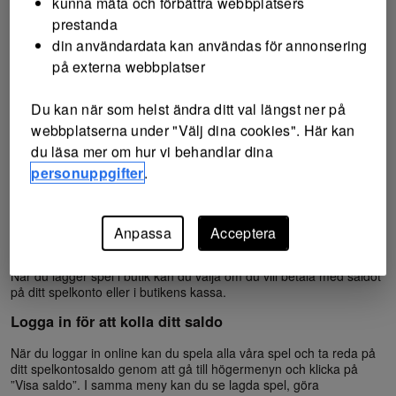
kunna mäta och förbättra webbplatsers
och för att betala ut vinster som inte hämtats ut i tid i butik.
prestanda
Alla dina vinster hamnar på ditt
din användardata kan användas för annonsering
spelkonto
på externa webbplatser
Det gäller oavsett om du spelar online eller i butik.
Du kan när som helst ändra ditt val längst ner på
Välj själv hur du vill ta ut dina vinster
webbplatserna under "Välj dina cookies". Här kan
du läsa mer om hur vi behandlar dina
Ta ut dina vinster kontant i butik, från ditt spelkonto online, låt
pengarna ligga kvar på spelkontot eller köp nya spel. Den enda
personuppgifter
.
gången du behöver ditt spelkvitto är om du vill ta ut din vinst
kontant. Du kan som mest ta ut 1000 kr kontant per bolag och
tillfälle.
Anpassa
Acceptera
Välj själv hur du vill betala
När du lägger spel i butik kan du välja om du vill betala med saldot
på ditt spelkonto eller i butikens kassa.
Logga in för att kolla ditt saldo
När du loggar in online kan du spela alla våra spel och ta reda på
ditt spelkontosaldo genom att gå till högermenyn och klicka på
”Visa saldo”. I samma meny kan du se lagda spel, göra