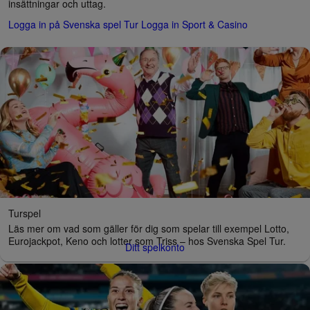
insättningar och uttag.
Logga in på Svenska spel Tur
Logga in Sport & Casino
Turspel
Läs mer om vad som gäller för dig som spelar till exempel Lotto,
Eurojackpot, Keno och lotter som Triss – hos Svenska Spel Tur.
Ditt spelkonto