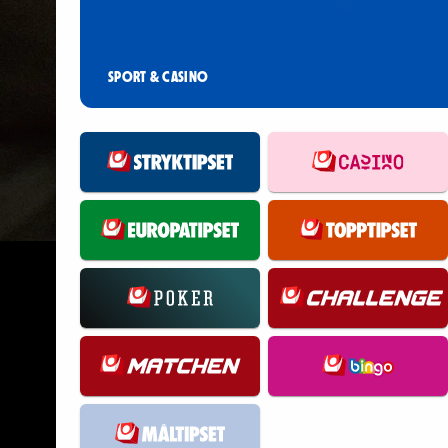
SPORT & CASINO