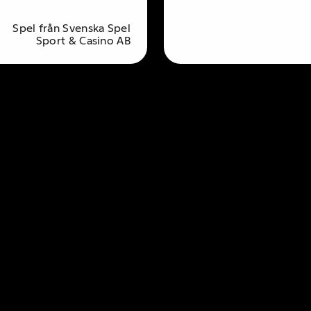
Spel från Svenska Spel
Sport & Casino AB