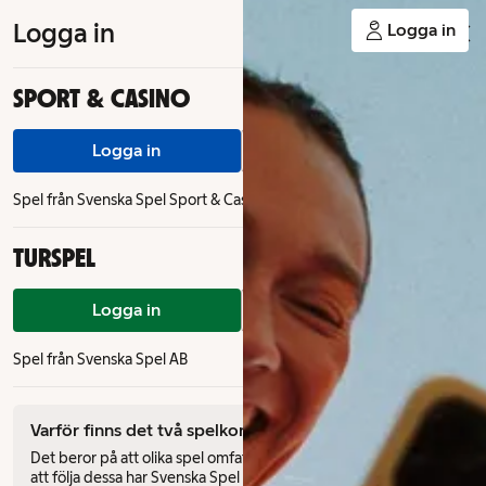
Logga in
Logga in
SPORT & CASINO
Logga in
Skapa konto
Spel från Svenska Spel Sport & Casino AB
TURSPEL
Logga in
Skapa konto
Spel från Svenska Spel AB
Varför finns det två spelkonton?
Det beror på att olika spel omfattas av olika regler och krav. För
att följa dessa har Svenska Spel delat upp spelen på två sajter