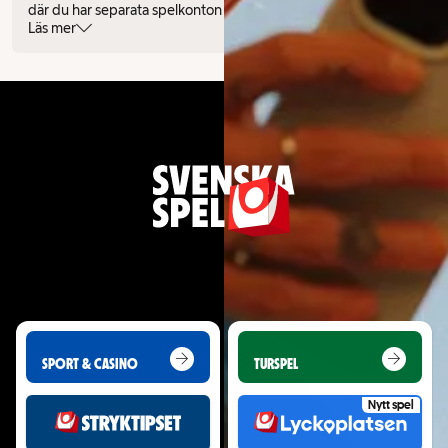
där du har separata spelkonton och saldon.
Läs mer
SPORT & CASINO
TURSPEL
Nytt spel