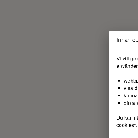
Innan du
Vi vill g
använder 
webbp
visa d
kunna
din a
Du kan nä
cookies".