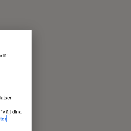
rför
latser
"Välj dina
ter
.