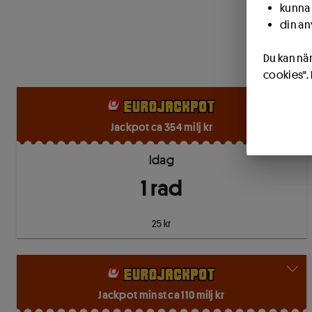
kunna 
din an
Du kan när
cookies".
Jackpot ca 354 milj kr
Idag
1
rad
25 kr
Jackpot minst ca 110 milj kr