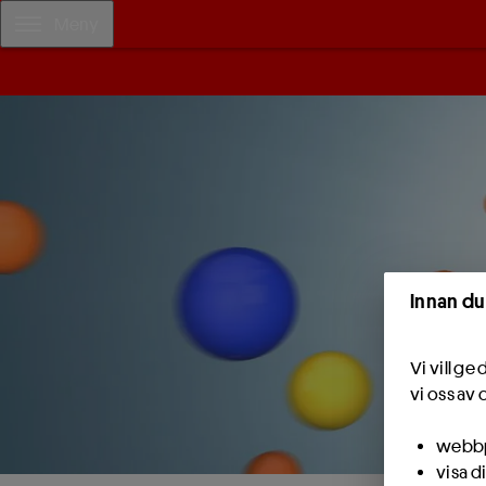
Meny
Innan du
Vi vill g
vi oss av 
webbpl
visa d