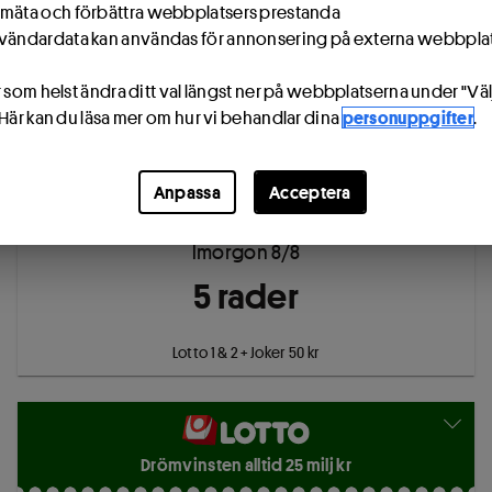
mäta och förbättra webbplatsers prestanda
vändardata kan användas för annonsering på externa webbpla
Liten 122 kr
Mellan 190 kr
Stor 430 kr
 som helst ändra ditt val längst ner på webbplatserna under "Väl
 Här kan du läsa mer om hur vi behandlar dina
personuppgifter
.
Anpassa
Acceptera
Drömvinsten alltid 25 milj kr
Imorgon 8/8
5
rad
er
Lotto 1 & 2 + Joker 50 kr
Drömvinsten alltid 25 milj kr