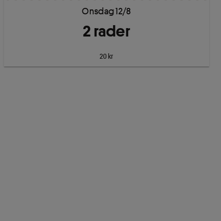
Onsdag 12/8
2
rad
er
20 kr