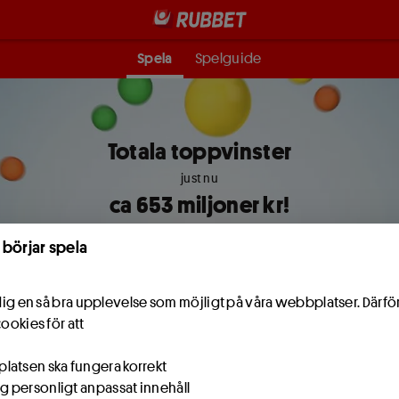
Spela
Spelguide
Totala toppvinster
just nu
ca
653
miljoner kr!
 börjar spela
Nästa spelstopp om:
14
:
09
:
43
e dig en så bra upplevelse som möjligt på våra webbplatser. Därf
tim
min
sek
cookies för att
atsen ska fungera korrekt
ig personligt anpassat innehåll