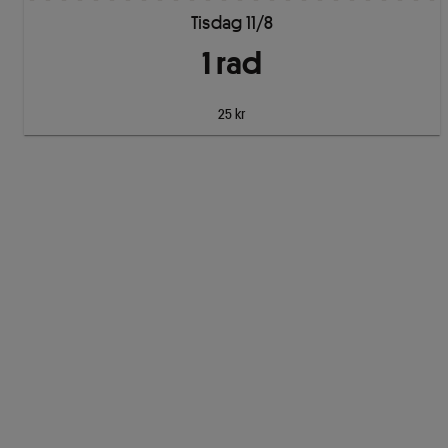
Tisdag 11/8
1
rad
25 kr