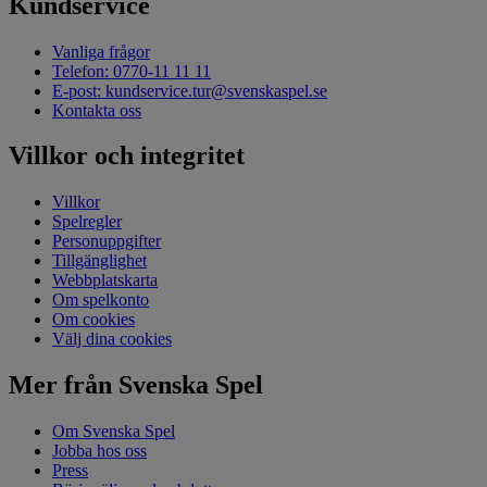
Kundservice
Vanliga frågor
Telefon: 0770-11 11 11
E-post: kundservice.tur@svenskaspel.se
Kontakta oss
Villkor och integritet
Villkor
Spelregler
Personuppgifter
Tillgänglighet
Webbplatskarta
Om spelkonto
Om cookies
Välj dina cookies
Mer från Svenska Spel
Om Svenska Spel
Jobba hos oss
Press