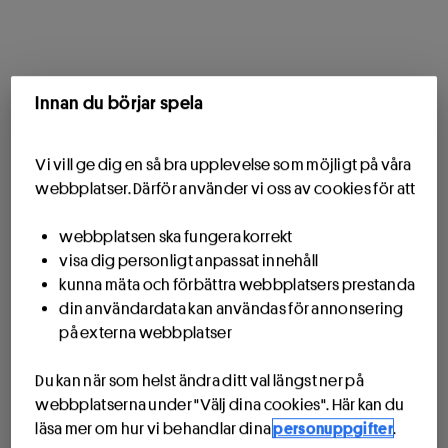
Innan du börjar spela
Vi vill ge dig en så bra upplevelse som möjligt på våra
webbplatser. Därför använder vi oss av cookies för att
webbplatsen ska fungera korrekt
visa dig personligt anpassat innehåll
kunna mäta och förbättra webbplatsers prestanda
din användardata kan användas för annonsering
på externa webbplatser
Du kan när som helst ändra ditt val längst ner på
webbplatserna under "Välj dina cookies". Här kan du
läsa mer om hur vi behandlar dina
personuppgifter
.