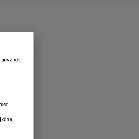
ör använder
tser
j dina