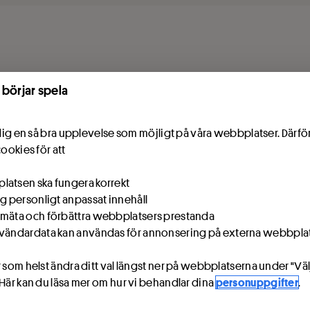
 börjar spela
e dig en så bra upplevelse som möjligt på våra webbplatser. Därf
cookies för att
atsen ska fungera korrekt
ig personligt anpassat innehåll
mäta och förbättra webbplatsers prestanda
vändardata kan användas för annonsering på externa webbpla
 som helst ändra ditt val längst ner på webbplatserna under "Väl
 Här kan du läsa mer om hur vi behandlar dina
personuppgifter
.