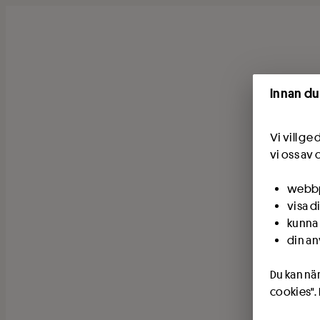
Innan du
Vi vill g
vi oss av 
webbpl
visa d
kunna 
din an
Du kan när
cookies".