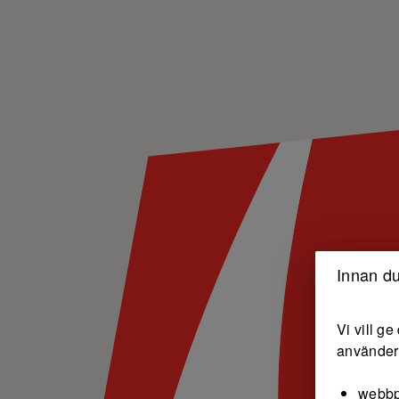
Innan du
Vi vill g
använder 
webbp