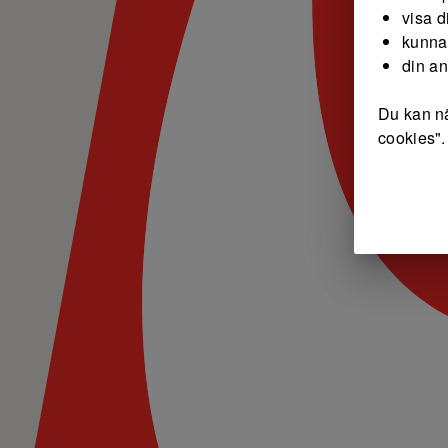
visa d
kunna
din a
Du kan nä
cookies".