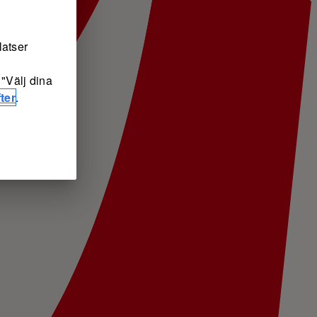
latser
"Välj dina
ter
.