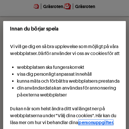
Gräsroten
Gräsroten
Innan du börjar spela
Vi vill ge dig en så bra upplevelse som möjligt på våra
webbplatser. Därför använder vi oss av cookies för att
webbplatsen ska fungera korrekt
visa dig personligt anpassat innehåll
kunna mäta och förbättra webbplatsers prestanda
din användardata kan användas för annonsering
på externa webbplatser
Du kan när som helst ändra ditt val längst ner på
webbplatserna under "Välj dina cookies". Här kan du
läsa mer om hur vi behandlar dina
personuppgifter
.