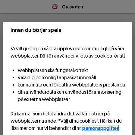
Gräsroten
Innan du börjar spela
Vi vill ge dig en så bra upplevelse som möjligt på våra
webbplatser. Därför använder vi oss av cookies för att
webbplatsen ska fungera korrekt
visa dig personligt anpassat innehåll
kunna mäta och förbättra webbplatsers prestanda
din användardata kan användas för annonsering
på externa webbplatser
Du kan när som helst ändra ditt val längst ner på
webbplatserna under "Välj dina cookies". Här kan du
läsa mer om hur vi behandlar dina
personuppgifter
.