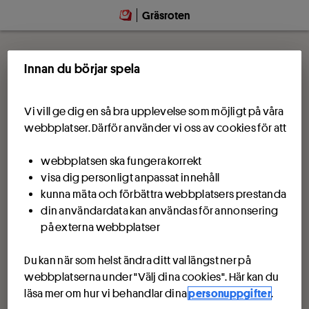
Gräsroten
Innan du börjar spela
Vi vill ge dig en så bra upplevelse som möjligt på våra
webbplatser. Därför använder vi oss av cookies för att
webbplatsen ska fungera korrekt
visa dig personligt anpassat innehåll
kunna mäta och förbättra webbplatsers prestanda
din användardata kan användas för annonsering
på externa webbplatser
Du kan när som helst ändra ditt val längst ner på
webbplatserna under "Välj dina cookies". Här kan du
läsa mer om hur vi behandlar dina
personuppgifter
.