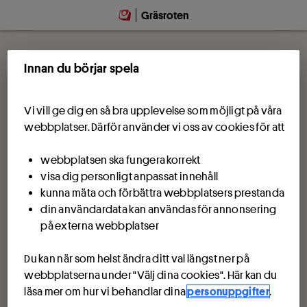
Gräsroten
Innan du börjar spela
Vi vill ge dig en så bra upplevelse som möjligt på våra
webbplatser. Därför använder vi oss av cookies för att
webbplatsen ska fungera korrekt
visa dig personligt anpassat innehåll
kunna mäta och förbättra webbplatsers prestanda
din användardata kan användas för annonsering
på externa webbplatser
Du kan när som helst ändra ditt val längst ner på
webbplatserna under "Välj dina cookies". Här kan du
läsa mer om hur vi behandlar dina
personuppgifter
.