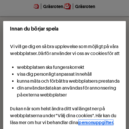
Gräsroten
Gräsroten
Innan du börjar spela
Vi vill ge dig en så bra upplevelse som möjligt på våra
webbplatser. Därför använder vi oss av cookies för att
webbplatsen ska fungera korrekt
visa dig personligt anpassat innehåll
kunna mäta och förbättra webbplatsers prestanda
din användardata kan användas för annonsering
på externa webbplatser
Du kan när som helst ändra ditt val längst ner på
webbplatserna under "Välj dina cookies". Här kan du
läsa mer om hur vi behandlar dina
personuppgifter
.