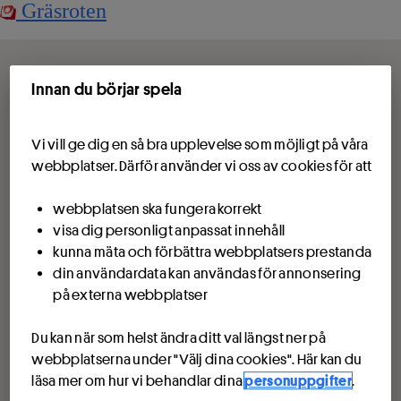
Gräsroten
Innan du börjar spela
Vi vill ge dig en så bra upplevelse som möjligt på våra
webbplatser. Därför använder vi oss av cookies för att
webbplatsen ska fungera korrekt
visa dig personligt anpassat innehåll
kunna mäta och förbättra webbplatsers prestanda
din användardata kan användas för annonsering
på externa webbplatser
Du kan när som helst ändra ditt val längst ner på
webbplatserna under "Välj dina cookies". Här kan du
läsa mer om hur vi behandlar dina
personuppgifter
.