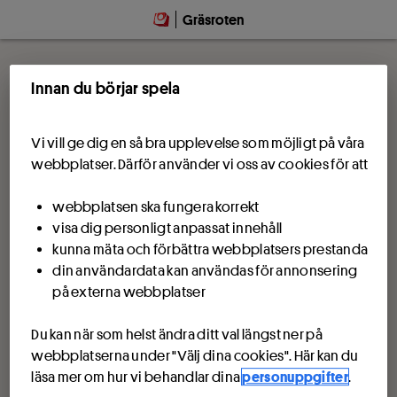
Gräsroten
Innan du börjar spela
Vi vill ge dig en så bra upplevelse som möjligt på våra
webbplatser. Därför använder vi oss av cookies för att
webbplatsen ska fungera korrekt
visa dig personligt anpassat innehåll
kunna mäta och förbättra webbplatsers prestanda
din användardata kan användas för annonsering
på externa webbplatser
Du kan när som helst ändra ditt val längst ner på
webbplatserna under "Välj dina cookies". Här kan du
läsa mer om hur vi behandlar dina
personuppgifter
.