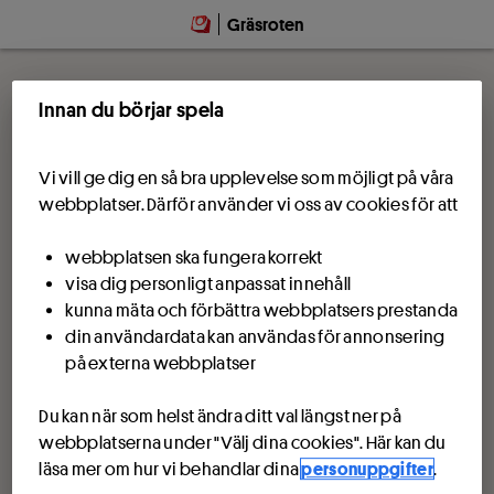
Gräsroten
Innan du börjar spela
Vi vill ge dig en så bra upplevelse som möjligt på våra
webbplatser. Därför använder vi oss av cookies för att
webbplatsen ska fungera korrekt
visa dig personligt anpassat innehåll
kunna mäta och förbättra webbplatsers prestanda
din användardata kan användas för annonsering
på externa webbplatser
Du kan när som helst ändra ditt val längst ner på
webbplatserna under "Välj dina cookies". Här kan du
läsa mer om hur vi behandlar dina
personuppgifter
.