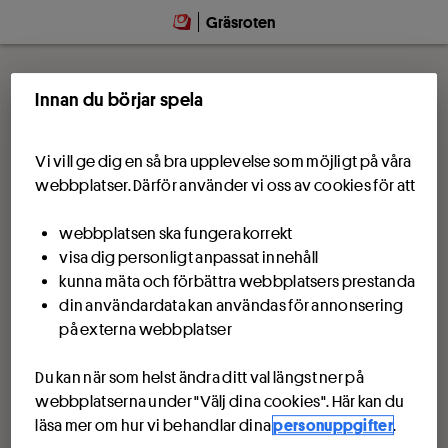
Gräsroten
Innan du börjar spela
Vi vill ge dig en så bra upplevelse som möjligt på våra
webbplatser. Därför använder vi oss av cookies för att
webbplatsen ska fungera korrekt
visa dig personligt anpassat innehåll
kunna mäta och förbättra webbplatsers prestanda
din användardata kan användas för annonsering
på externa webbplatser
Du kan när som helst ändra ditt val längst ner på
webbplatserna under "Välj dina cookies". Här kan du
läsa mer om hur vi behandlar dina
personuppgifter
.