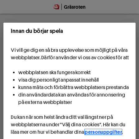
Gräsroten
Innan du börjar spela
Vi vill ge dig en så bra upplevelse som möjligt på våra
webbplatser. Därför använder vi oss av cookies för att
webbplatsen ska fungera korrekt
visa dig personligt anpassat innehåll
kunna mäta och förbättra webbplatsers prestanda
din användardata kan användas för annonsering
på externa webbplatser
Du kan när som helst ändra ditt val längst ner på
webbplatserna under "Välj dina cookies". Här kan du
läsa mer om hur vi behandlar dina
personuppgifter
.