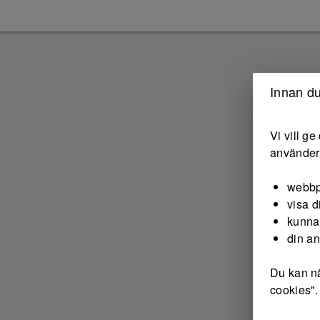
Innan du
Vi vill g
använder 
webbp
visa d
kunna
din a
Du kan nä
cookies".