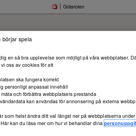
Gräsroten
 börjar spela
e dig en så bra upplevelse som möjligt på våra webbplatser. Dä
vi oss av cookies för att
latsen ska fungera korrekt
ig personligt anpassat innehåll
 mäta och förbättra webbplatsers prestanda
nvändardata kan användas för annonsering på externa webbp
r som helst ändra ditt val längst ner på webbplatserna under 
 Här kan du läsa mer om hur vi behandlar dina
personuppgif