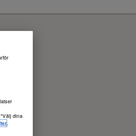
rför
latser
"Välj dina
ter
.