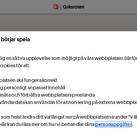
Gräsroten
 börjar spela
e dig en så bra upplevelse som möjligt på våra webbplatser. Därf
cookies för att
atsen ska fungera korrekt
ig personligt anpassat innehåll
mäta och förbättra webbplatsers prestanda
vändardata kan användas för annonsering på externa webbpla
 som helst ändra ditt val längst ner på webbplatserna under "Väl
 Här kan du läsa mer om hur vi behandlar dina
personuppgifter
.