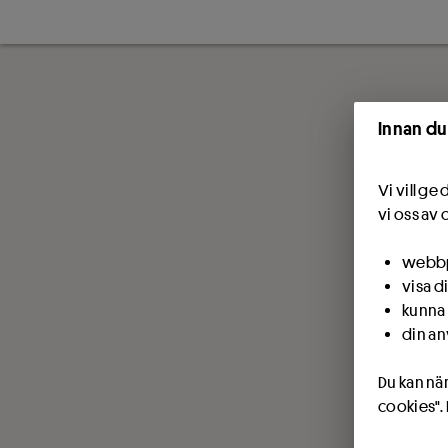
Innan du
Vi vill g
vi oss av 
webbpl
visa d
kunna 
din an
Du kan när
cookies".