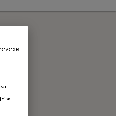
ör använder
tser
j dina