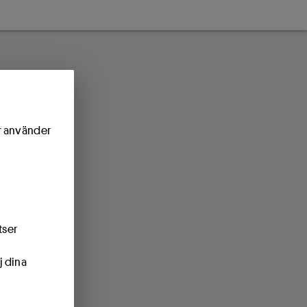
ör använder
tser
j dina