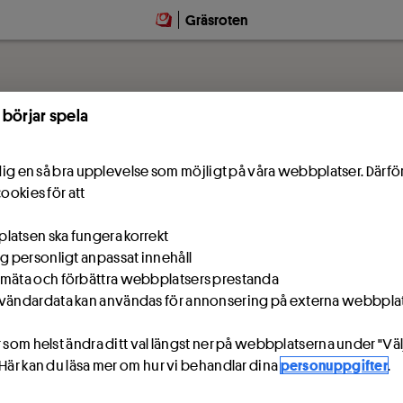
Gräsroten
 börjar spela
e dig en så bra upplevelse som möjligt på våra webbplatser. Därf
cookies för att
atsen ska fungera korrekt
ig personligt anpassat innehåll
mäta och förbättra webbplatsers prestanda
vändardata kan användas för annonsering på externa webbpla
 som helst ändra ditt val längst ner på webbplatserna under "Väl
 Här kan du läsa mer om hur vi behandlar dina
personuppgifter
.