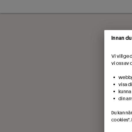
Innan du
Vi vill g
vi oss av 
webbpl
visa d
kunna 
din an
Du kan när
cookies".