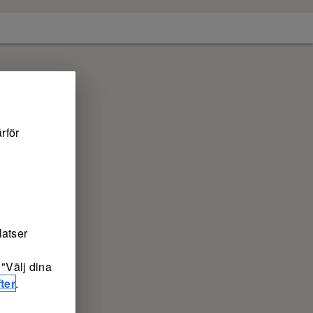
rför
latser
"Välj dina
ter
.