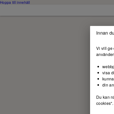
Hoppa till innehåll
Innan du
Vi vill g
använder 
webbp
visa d
kunna
din a
Du kan nä
cookies".