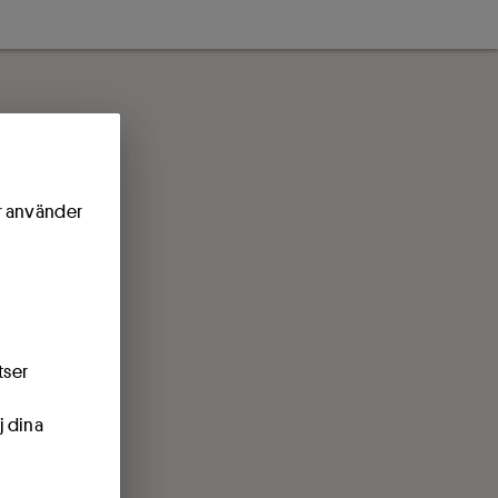
ör använder
tser
j dina