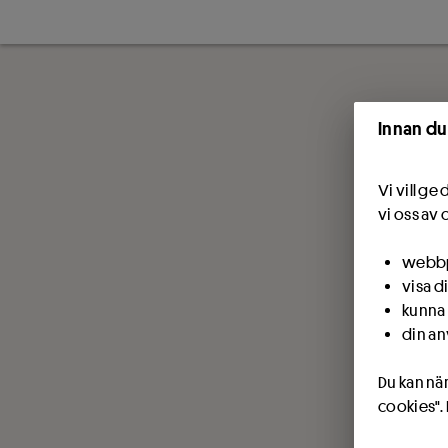
Innan du
Vi vill g
vi oss av 
webbpl
visa d
kunna 
din an
Du kan när
cookies".