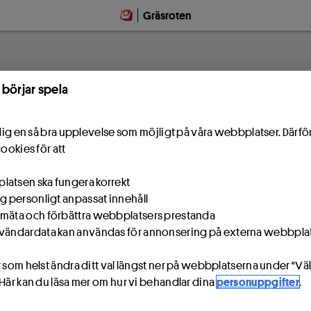
Gräsroten
 börjar spela
e dig en så bra upplevelse som möjligt på våra webbplatser. Därf
cookies för att
atsen ska fungera korrekt
ig personligt anpassat innehåll
mäta och förbättra webbplatsers prestanda
vändardata kan användas för annonsering på externa webbpla
 som helst ändra ditt val längst ner på webbplatserna under "Väl
 Här kan du läsa mer om hur vi behandlar dina
personuppgifter
.