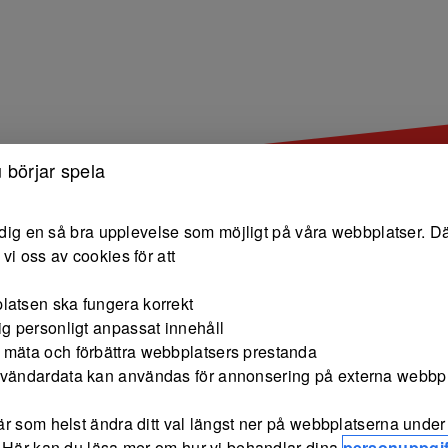
 börjar spela
e dig en så bra upplevelse som möjligt på våra webbplatser. Dä
vi oss av cookies för att
latsen ska fungera korrekt
ig personligt anpassat innehåll
 mäta och förbättra webbplatsers prestanda
nvändardata kan användas för annonsering på externa webbp
r som helst ändra ditt val längst ner på webbplatserna under 
 Här kan du läsa mer om hur vi behandlar dina
personuppgif