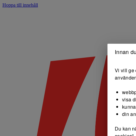
Hoppa till innehåll
Innan du
Vi vill g
använder 
webbp
visa d
kunna
din a
Du kan nä
cookies".