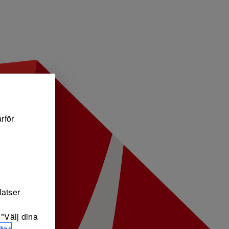
rför
latser
"Välj dina
ter
.