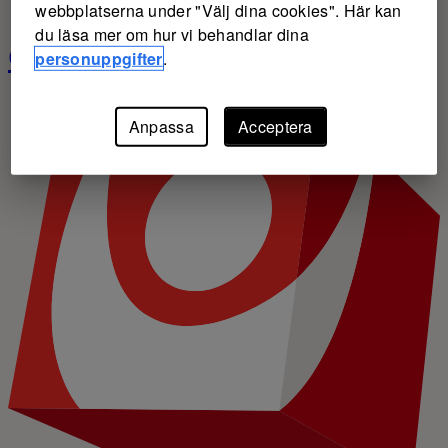
webbplatserna under "Välj dina cookies". Här kan
du läsa mer om hur vi behandlar dina
Gräsroten
personuppgifter
.
Anpassa
Acceptera