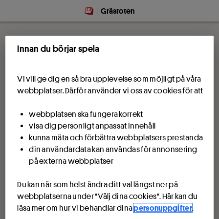
Gräsroten
Innan du börjar spela
Vi vill ge dig en så bra upplevelse som möjligt på våra
webbplatser. Därför använder vi oss av cookies för att
webbplatsen ska fungera korrekt
visa dig personligt anpassat innehåll
kunna mäta och förbättra webbplatsers prestanda
din användardata kan användas för annonsering
på externa webbplatser
Du kan när som helst ändra ditt val längst ner på
webbplatserna under "Välj dina cookies". Här kan du
läsa mer om hur vi behandlar dina
personuppgifter
.