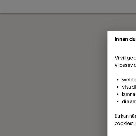
Innan du
Vi vill g
vi oss av 
webbpl
visa d
kunna 
din an
Du kan när
cookies".