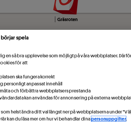
Gräsroten
 börjar spela
e dig en så bra upplevelse som möjligt på våra webbplatser. Därf
cookies för att
atsen ska fungera korrekt
ig personligt anpassat innehåll
mäta och förbättra webbplatsers prestanda
vändardata kan användas för annonsering på externa webbpla
 som helst ändra ditt val längst ner på webbplatserna under "Väl
 Här kan du läsa mer om hur vi behandlar dina
personuppgifter
.