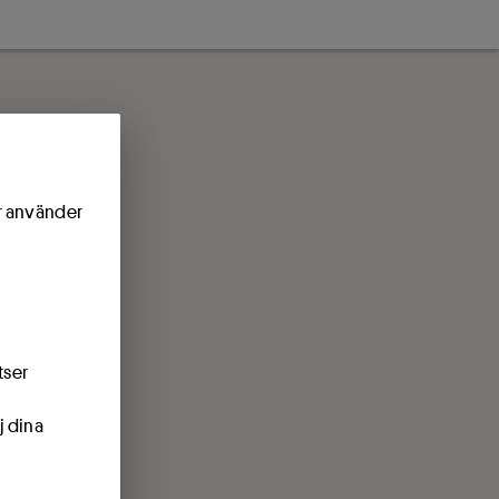
ör använder
tser
j dina