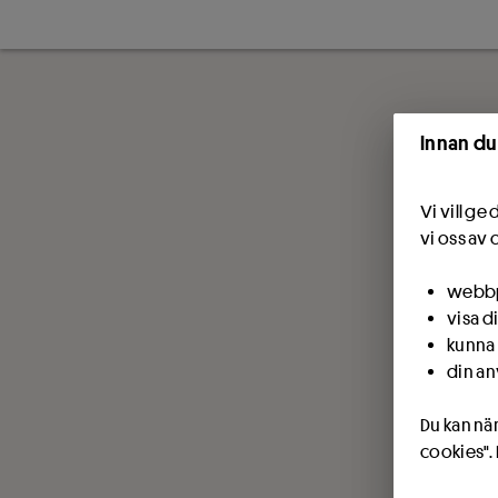
Innan du
Vi vill g
vi oss av 
webbpl
visa d
kunna 
din an
Du kan när
cookies".