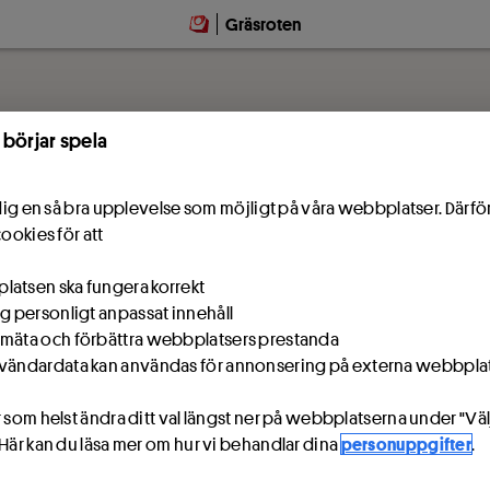
Gräsroten
 börjar spela
e dig en så bra upplevelse som möjligt på våra webbplatser. Därf
cookies för att
atsen ska fungera korrekt
ig personligt anpassat innehåll
mäta och förbättra webbplatsers prestanda
vändardata kan användas för annonsering på externa webbpla
 som helst ändra ditt val längst ner på webbplatserna under "Väl
 Här kan du läsa mer om hur vi behandlar dina
personuppgifter
.