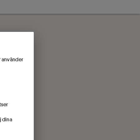
ör använder
tser
j dina