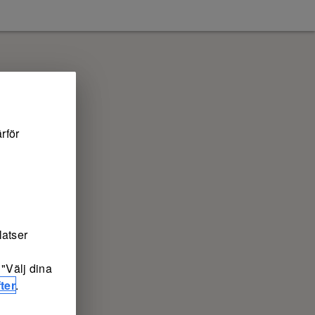
rför
latser
"Välj dina
ter
.