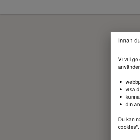
Innan du
Vi vill g
använder 
webbp
visa d
kunna
din a
Du kan nä
cookies".