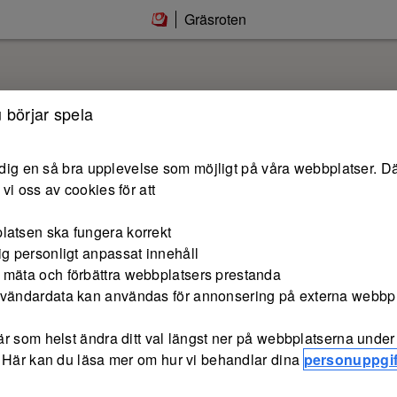
Gräsroten
 börjar spela
e dig en så bra upplevelse som möjligt på våra webbplatser. Dä
vi oss av cookies för att
latsen ska fungera korrekt
ig personligt anpassat innehåll
 mäta och förbättra webbplatsers prestanda
nvändardata kan användas för annonsering på externa webbp
r som helst ändra ditt val längst ner på webbplatserna under 
 Här kan du läsa mer om hur vi behandlar dina
personuppgif