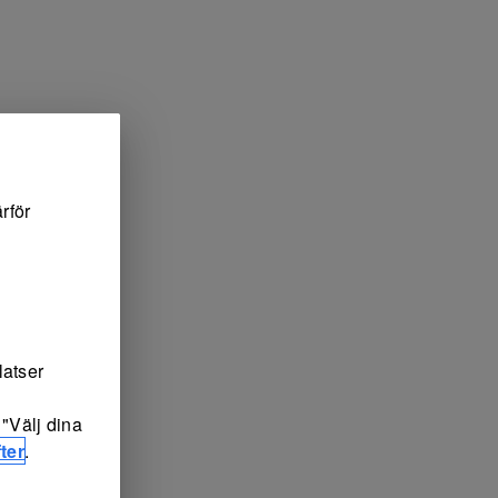
rför
latser
"Välj dina
ter
.