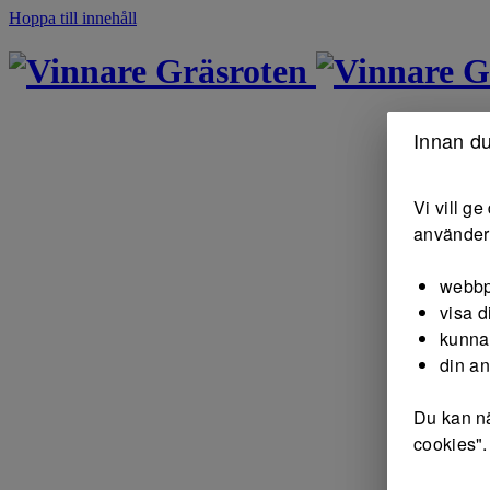
Hoppa till innehåll
Gräsroten
G
Innan du
Vi vill g
använder 
webbp
visa d
kunna
din a
Du kan nä
cookies".