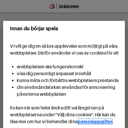
Gräsroten
Innan du börjar spela
Vi vill ge dig en så bra upplevelse som möjligt på våra
webbplatser. Därför använder vi oss av cookies för att
webbplatsen ska fungera korrekt
visa dig personligt anpassat innehåll
kunna mäta och förbättra webbplatsers prestanda
din användardata kan användas för annonsering
på externa webbplatser
Du kan när som helst ändra ditt val längst ner på
webbplatserna under "Välj dina cookies". Här kan du
läsa mer om hur vi behandlar dina
personuppgifter
.