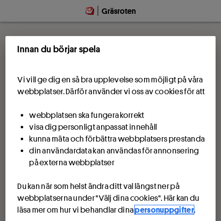
Gräsroten
Innan du börjar spela
Vi vill ge dig en så bra upplevelse som möjligt på våra
webbplatser. Därför använder vi oss av cookies för att
webbplatsen ska fungera korrekt
visa dig personligt anpassat innehåll
kunna mäta och förbättra webbplatsers prestanda
din användardata kan användas för annonsering
på externa webbplatser
Du kan när som helst ändra ditt val längst ner på
webbplatserna under "Välj dina cookies". Här kan du
läsa mer om hur vi behandlar dina
personuppgifter
.