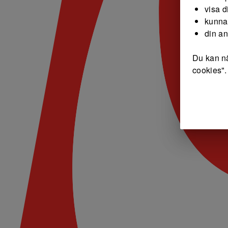
visa d
kunna
din a
Du kan nä
cookies".