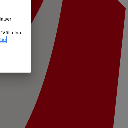
latser
"Välj dina
ter
.