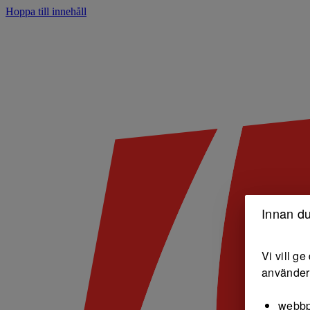
Hoppa till innehåll
Innan du
Vi vill g
använder 
webbp