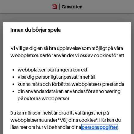
Gräsroten
Innan du börjar spela
Vi vill ge dig en så bra upplevelse som möjligt på våra
webbplatser. Därför använder vi oss av cookies för att
webbplatsen ska fungera korrekt
visa dig personligt anpassat innehåll
kunna mäta och förbättra webbplatsers prestanda
din användardata kan användas för annonsering
på externa webbplatser
Du kan när som helst ändra ditt val längst ner på
webbplatserna under "Välj dina cookies". Här kan du
läsa mer om hur vi behandlar dina
personuppgifter
.