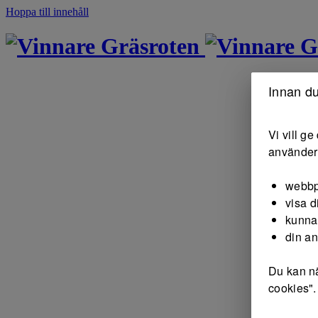
Hoppa till innehåll
Gräsroten
G
Innan du
Vi vill g
använder 
webbp
visa d
kunna
din a
Du kan nä
cookies".