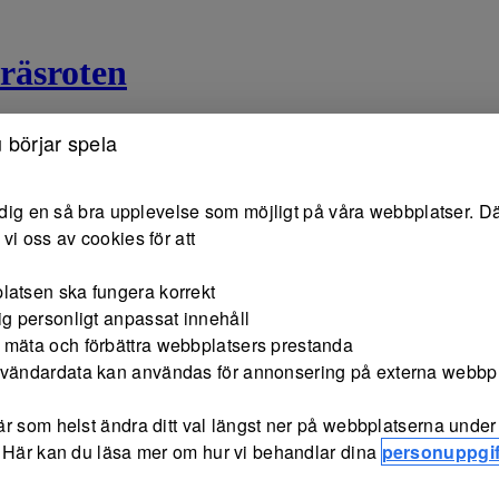
räsroten
 börjar spela
e dig en så bra upplevelse som möjligt på våra webbplatser. Dä
vi oss av cookies för att
latsen ska fungera korrekt
ig personligt anpassat innehåll
 mäta och förbättra webbplatsers prestanda
nvändardata kan användas för annonsering på externa webbp
r som helst ändra ditt val längst ner på webbplatserna under 
 Här kan du läsa mer om hur vi behandlar dina
personuppgif