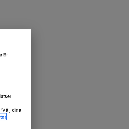
rför
latser
"Välj dina
ter
.