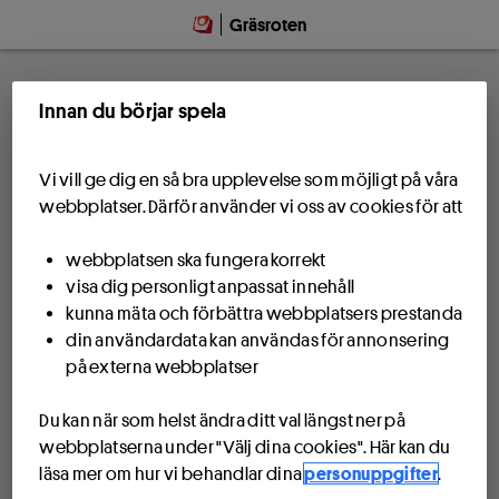
Gräsroten
Innan du börjar spela
Vi vill ge dig en så bra upplevelse som möjligt på våra
webbplatser. Därför använder vi oss av cookies för att
webbplatsen ska fungera korrekt
visa dig personligt anpassat innehåll
kunna mäta och förbättra webbplatsers prestanda
din användardata kan användas för annonsering
på externa webbplatser
Du kan när som helst ändra ditt val längst ner på
webbplatserna under "Välj dina cookies". Här kan du
läsa mer om hur vi behandlar dina
personuppgifter
.