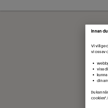
Innan du
Vi vill g
vi oss av 
webbpl
visa d
kunna 
din an
Du kan när
cookies".