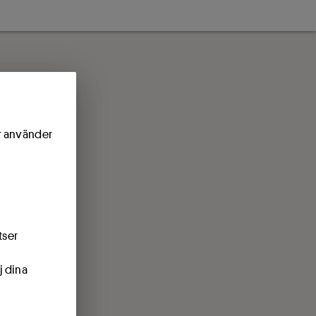
ör använder
tser
j dina