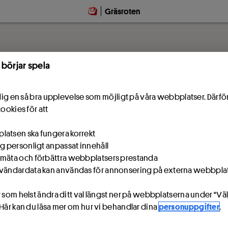
Gräsroten
 börjar spela
e dig en så bra upplevelse som möjligt på våra webbplatser. Därf
cookies för att
atsen ska fungera korrekt
ig personligt anpassat innehåll
mäta och förbättra webbplatsers prestanda
vändardata kan användas för annonsering på externa webbpla
 som helst ändra ditt val längst ner på webbplatserna under "Väl
 Här kan du läsa mer om hur vi behandlar dina
personuppgifter
.