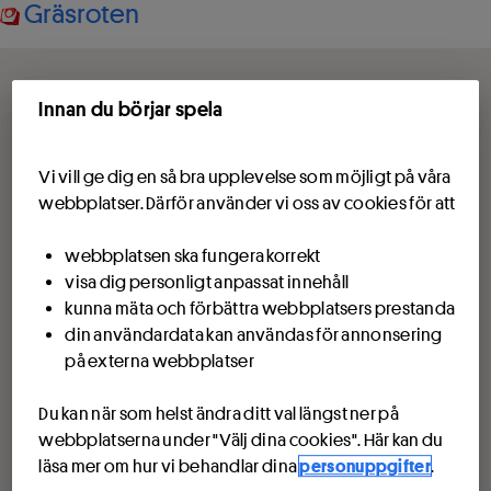
Gräsroten
Innan du börjar spela
Vi vill ge dig en så bra upplevelse som möjligt på våra
webbplatser. Därför använder vi oss av cookies för att
webbplatsen ska fungera korrekt
visa dig personligt anpassat innehåll
kunna mäta och förbättra webbplatsers prestanda
din användardata kan användas för annonsering
på externa webbplatser
Du kan när som helst ändra ditt val längst ner på
webbplatserna under "Välj dina cookies". Här kan du
läsa mer om hur vi behandlar dina
personuppgifter
.