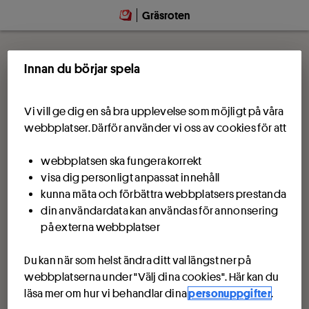
Gräsroten
Innan du börjar spela
Vi vill ge dig en så bra upplevelse som möjligt på våra
webbplatser. Därför använder vi oss av cookies för att
webbplatsen ska fungera korrekt
visa dig personligt anpassat innehåll
kunna mäta och förbättra webbplatsers prestanda
din användardata kan användas för annonsering
på externa webbplatser
Du kan när som helst ändra ditt val längst ner på
webbplatserna under "Välj dina cookies". Här kan du
läsa mer om hur vi behandlar dina
personuppgifter
.