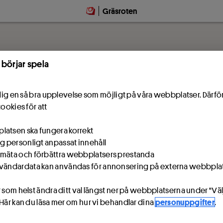
Gräsroten
 börjar spela
e dig en så bra upplevelse som möjligt på våra webbplatser. Därf
cookies för att
atsen ska fungera korrekt
ig personligt anpassat innehåll
mäta och förbättra webbplatsers prestanda
vändardata kan användas för annonsering på externa webbpla
 som helst ändra ditt val längst ner på webbplatserna under "Väl
 Här kan du läsa mer om hur vi behandlar dina
personuppgifter
.