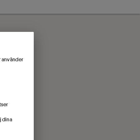
ör använder
tser
j dina