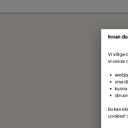
Innan du
Vi vill g
vi oss av 
webbpl
visa d
kunna 
din an
Du kan när
cookies".