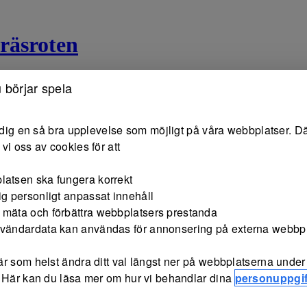
räsroten
 börjar spela
e dig en så bra upplevelse som möjligt på våra webbplatser. Dä
vi oss av cookies för att
latsen ska fungera korrekt
ig personligt anpassat innehåll
 mäta och förbättra webbplatsers prestanda
nvändardata kan användas för annonsering på externa webbp
r som helst ändra ditt val längst ner på webbplatserna under 
 Här kan du läsa mer om hur vi behandlar dina
personuppgif