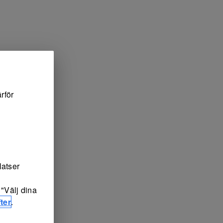
rför
latser
"Välj dina
ter
.