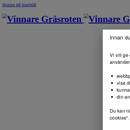
Hoppa till innehåll
Gräsroten
G
Innan du
Vi vill g
använder 
webbp
visa d
kunna
din a
Du kan nä
cookies".