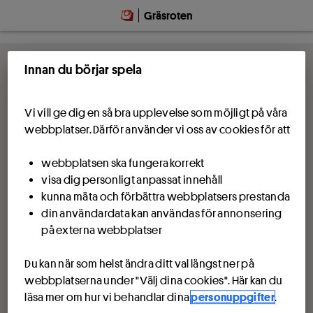
Hoppa till innehåll
Gräsroten
Innan du börjar spela
Vi vill ge dig en så bra upplevelse som möjligt på våra
webbplatser. Därför använder vi oss av cookies för att
webbplatsen ska fungera korrekt
visa dig personligt anpassat innehåll
kunna mäta och förbättra webbplatsers prestanda
din användardata kan användas för annonsering
på externa webbplatser
Du kan när som helst ändra ditt val längst ner på
webbplatserna under "Välj dina cookies". Här kan du
läsa mer om hur vi behandlar dina
personuppgifter
.