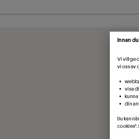
Innan du
Vi vill g
vi oss av 
webbpl
visa d
kunna 
din an
Du kan när
cookies".