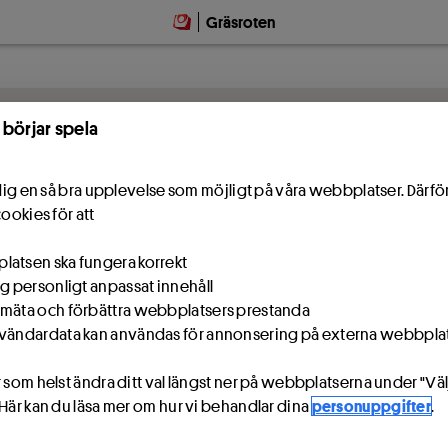
Gräsroten
 börjar spela
e dig en så bra upplevelse som möjligt på våra webbplatser. Därf
cookies för att
atsen ska fungera korrekt
ig personligt anpassat innehåll
mäta och förbättra webbplatsers prestanda
vändardata kan användas för annonsering på externa webbpla
 som helst ändra ditt val längst ner på webbplatserna under "Väl
 Här kan du läsa mer om hur vi behandlar dina
personuppgifter
.