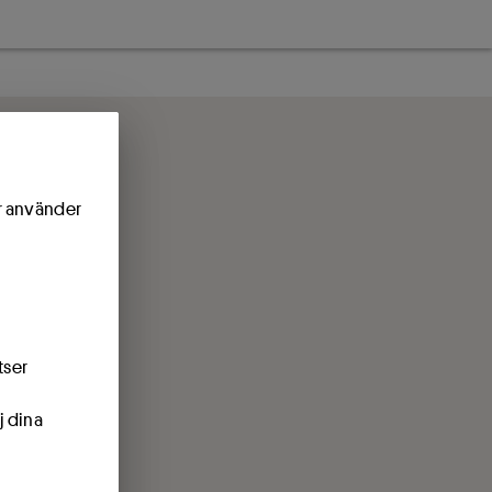
ör använder
tser
j dina