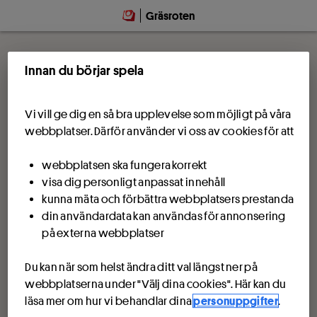
Gräsroten
Innan du börjar spela
Vi vill ge dig en så bra upplevelse som möjligt på våra
webbplatser. Därför använder vi oss av cookies för att
webbplatsen ska fungera korrekt
visa dig personligt anpassat innehåll
kunna mäta och förbättra webbplatsers prestanda
din användardata kan användas för annonsering
på externa webbplatser
Du kan när som helst ändra ditt val längst ner på
webbplatserna under "Välj dina cookies". Här kan du
läsa mer om hur vi behandlar dina
personuppgifter
.