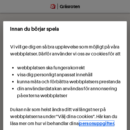
Gräsroten
Innan du börjar spela
Vi vill ge dig en så bra upplevelse som möjligt på våra
webbplatser. Därför använder vi oss av cookies för att
webbplatsen ska fungera korrekt
visa dig personligt anpassat innehåll
kunna mäta och förbättra webbplatsers prestanda
din användardata kan användas för annonsering
på externa webbplatser
Du kan när som helst ändra ditt val längst ner på
webbplatserna under "Välj dina cookies". Här kan du
läsa mer om hur vi behandlar dina
personuppgifter
.