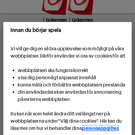
Gräsroten
Gräsroten
Innan du börjar spela
Vi vill ge dig en så bra upplevelse som möjligt på våra
webbplatser. Därför använder vi oss av cookies för att
webbplatsen ska fungera korrekt
visa dig personligt anpassat innehåll
kunna mäta och förbättra webbplatsers prestanda
din användardata kan användas för annonsering
på externa webbplatser
Du kan när som helst ändra ditt val längst ner på
webbplatserna under "Välj dina cookies". Här kan du
läsa mer om hur vi behandlar dina
personuppgifter
.