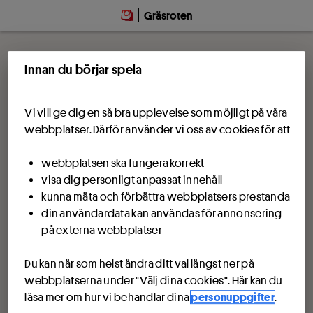
Gräsroten
Innan du börjar spela
Vi vill ge dig en så bra upplevelse som möjligt på våra
webbplatser. Därför använder vi oss av cookies för att
webbplatsen ska fungera korrekt
visa dig personligt anpassat innehåll
kunna mäta och förbättra webbplatsers prestanda
din användardata kan användas för annonsering
på externa webbplatser
Du kan när som helst ändra ditt val längst ner på
webbplatserna under "Välj dina cookies". Här kan du
läsa mer om hur vi behandlar dina
personuppgifter
.