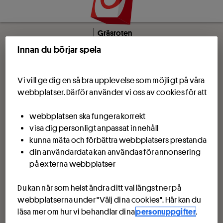
Gräsroten
Innan du börjar spela
Vi vill ge dig en så bra upplevelse som möjligt på våra
webbplatser. Därför använder vi oss av cookies för att
webbplatsen ska fungera korrekt
visa dig personligt anpassat innehåll
kunna mäta och förbättra webbplatsers prestanda
din användardata kan användas för annonsering
på externa webbplatser
Du kan när som helst ändra ditt val längst ner på
webbplatserna under "Välj dina cookies". Här kan du
läsa mer om hur vi behandlar dina
personuppgifter
.